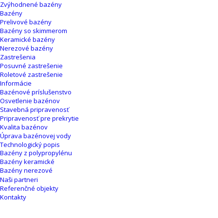
Zvýhodnené bazény
Bazény
Prelivové bazény
Bazény so skimmerom
Keramické bazény
Nerezové bazény
Zastrešenia
Posuvné zastrešenie
Roletové zastrešenie
Informácie
Bazénové príslušenstvo
Osvetlenie bazénov
Stavebná pripravenosť
Pripravenosť pre prekrytie
Kvalita bazénov
Úprava bazénovej vody
Technologický popis
Bazény z polypropylénu
Bazény keramické
Bazény nerezové
Naši partneri
Referenčné objekty
Kontakty
CATEGORY