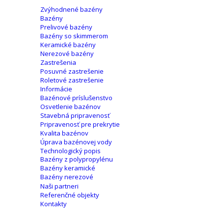
Zvýhodnené bazény
Bazény
Prelivové bazény
Bazény so skimmerom
Keramické bazény
Nerezové bazény
Zastrešenia
Posuvné zastrešenie
Roletové zastrešenie
Informácie
Bazénové príslušenstvo
Osvetlenie bazénov
Stavebná pripravenosť
Pripravenosť pre prekrytie
Kvalita bazénov
Úprava bazénovej vody
Technologický popis
Bazény z polypropylénu
Bazény keramické
Bazény nerezové
Naši partneri
Referenčné objekty
Kontakty