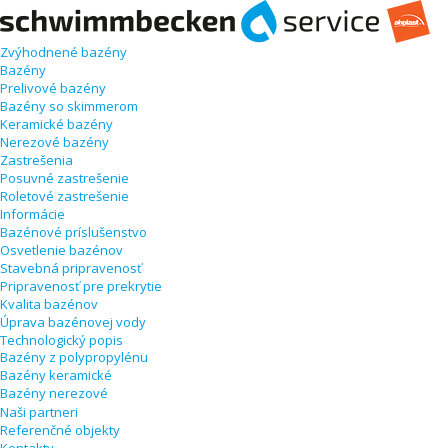
Zvýhodnené bazény
Bazény
Prelivové bazény
Bazény so skimmerom
Keramické bazény
Nerezové bazény
Zastrešenia
Posuvné zastrešenie
Roletové zastrešenie
Informácie
Bazénové príslušenstvo
Osvetlenie bazénov
Stavebná pripravenosť
Pripravenosť pre prekrytie
Kvalita bazénov
Úprava bazénovej vody
Technologický popis
Bazény z polypropylénu
Bazény keramické
Bazény nerezové
Naši partneri
Referenčné objekty