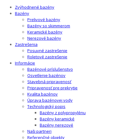
Zvýhodnené bazény
Bazény
Prelivové bazény
Bazény so skimmerom
Keramické bazény
Nerezové bazény
Zastrešenia
Posuvné zastrešenie
Roletové zastrešenie
Informácie
Bazénové príslušenstvo
Osvetlenie bazénov
Stavebná pripravenosť
Pripravenosť pre prekrytie
Kvalita bazénov
Úprava bazénovej vody
Technologický popis
Bazény z polypropylénu
Bazény keramické
Bazény nerezové
Naši partneri
Referenčné objekty