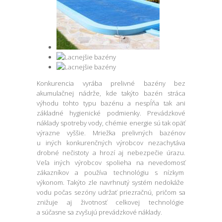
Konkurencia vyrába prelivné bazény bez
akumulačnej nádrže, kde takýto bazén stráca
výhodu tohto typu bazénu a nespĺňa tak ani
základné hygienické podmienky. Prevádzkové
náklady spotreby vody, chémie energie sú tak opäť
výrazne vyššie. Mriežka prelivných bazénov
u iných konkurenčných výrobcov nezachytáva
drobné nečistoty a hrozí aj nebezpečie úrazu.
Veľa iných výrobcov spolieha na nevedomosť
zákazníkov a používa technológiu s nízkym
výkonom. Takýto zle navrhnutý systém nedokáže
vodu počas sezóny udržať priezračnú, pričom sa
znižuje aj životnosť celkovej technológie
a súčasne sa zvyšujú prevádzkové náklady.