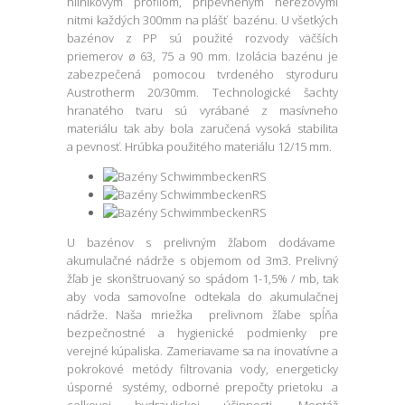
hliníkovým profilom, pripevneným nerezovými
nitmi každých 300mm na plášť bazénu. U všetkých
bazénov z PP sú použité rozvody väčších
priemerov ø 63, 75 a 90 mm. Izolácia bazénu je
zabezpečená pomocou tvrdeného styroduru
Austrotherm 20/30mm. Technologické šachty
hranatého tvaru sú vyrábané z masívneho
materiálu tak aby bola zaručená vysoká stabilita
a pevnosť. Hrúbka použitého materiálu 12/15 mm.
U bazénov s prelivným žľabom dodávame
akumulačné nádrže s objemom od 3m3. Prelivný
žľab je skonštruovaný so spádom 1-1,5% / mb, tak
aby voda samovoľne odtekala do akumulačnej
nádrže. Naša mriežka prelivnom žľabe spĺňa
bezpečnostné a hygienické podmienky pre
verejné kúpaliska. Zameriavame sa na inovatívne a
pokrokové metódy filtrovania vody, energeticky
úsporné systémy, odborné prepočty prietoku a
celkovej hydraulickej účinnosti. Montáž