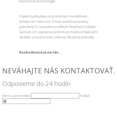
bazénovej technológie.
Pojem hydraulika vody mnohým montážnym
firmám nič nehovorí. O tom svedčia priemery
potrubných rozvodov a veľkosti filtračných nádob.
Spôsob ich zapojenia pričom prichádza k tlakovým
stratám a neúčinnosti celkovej filtračnej jednotky.
Rozhodnutie je na Vás …
NEVÁHAJTE NÁS KONTAKTOVAŤ.
Odpovieme do 24 hodín
Meno a priezvisko
E-Mail