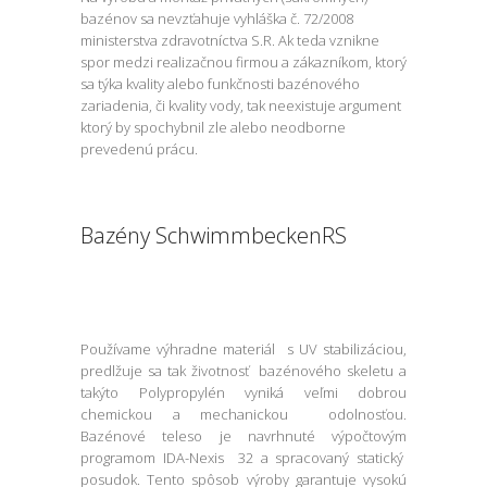
bazénov sa nevzťahuje vyhláška č. 72/2008
ministerstva zdravotníctva S.R. Ak teda vznikne
spor medzi realizačnou firmou a zákazníkom, ktorý
sa týka kvality alebo funkčnosti bazénového
zariadenia, či kvality vody, tak neexistuje argument
ktorý by spochybnil zle alebo neodborne
prevedenú prácu.
Bazény SchwimmbeckenRS
Používame výhradne materiál s UV stabilizáciou,
predlžuje sa tak životnosť bazénového skeletu a
takýto Polypropylén vyniká veľmi dobrou
chemickou a mechanickou odolnosťou.
Bazénové teleso je navrhnuté výpočtovým
programom IDA-Nexis 32 a spracovaný statický
posudok. Tento spôsob výroby garantuje vysokú