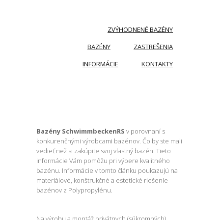
ZVÝHODNENÉ BAZÉNY
BAZÉNY
ZASTREŠENIA
INFORMÁCIE
KONTAKTY
KVALITA BAZÉNOV
Bazény SchwimmbeckenRS
v porovnaní s
konkurenčnými výrobcami bazénov. Čo by ste mali
vedieť než si zakúpite svoj vlastný bazén. Tieto
informácie Vám pomôžu pri výbere kvalitného
bazénu. Informácie v tomto článku poukazujú na
materiálové, konštrukčné a estetické riešenie
bazénov z Polypropylénu.
Na výrobu a montáž privátnych (súkromných)