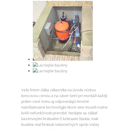
Veľa firiem zláka zákazníka na úvode nízkou
koncovou cenou a na záver šetrí pri montáži každý
jeden cent čomu aj odpovedajú mnohé
nainštalované technológie ktoré sme museli nutne
kvôli nefunkčnosti prerobiť. Nedajte sa zlákať
bazénovými festivalmi či kolesami šťastia, inak
budete mať festival nekonečných opráv Vašej