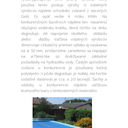
používa tento postup výroby. U ostatných
výrobcov nájdete schodisko zvárané z viacerých
častí, čo opäť vedie k riziku trhlín. Na
konkurenčných bazénoch nájdete len navarenú
obyčajnú vodársku trubku, ktorá rýchlo na slnku
degraduje, zlé napojenie okolitého obkladu
alebo dlažby. Väčšina ostatných výrobcov
dimenzuje cirkulačný priemer výtlaku aj nasávania
na ø 50 mm, protiprúdne zariadenia sa napájajú
na ø75mm.Nie sú dodržiavané základné
požiadavky na hydrauliku vody. Častým spôsobom
izolácie u konkurencie je používaný bežný
polystyrén. V pôde degraduje, je mäkký, má horšie
izolačné vlastnosti je cca. o 2/3 lacnejší. Šachty a
nádoby u konkurencie nájdete väčšinou
kruhového tvaru z tenkostenných materiálov.