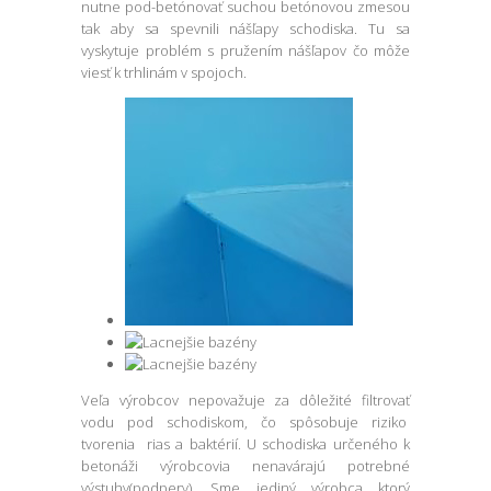
nutne pod-betónovať suchou betónovou zmesou
tak aby sa spevnili nášľapy schodiska. Tu sa
vyskytuje problém s pružením nášľapov čo môže
viesť k trhlinám v spojoch.
Veľa výrobcov nepovažuje za dôležité filtrovať
vodu pod schodiskom, čo spôsobuje riziko
tvorenia rias a baktérií. U schodiska určeného k
betonáži výrobcovia nenavárajú potrebné
výstuhy(podpery). Sme jediný výrobca ktorý