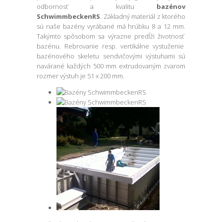
odbornosť a kvalitu
bazénov
SchwimmbeckenRS
. Základný materiál z ktorého
sú naše bazény vyrábané má hrúbku 8 a 12 mm.
Takýmto spôsobom sa výrazne predĺži životnosť
bazénu. Rebrovanie resp. vertikálne vystuženie
bazénového skeletu sendvičovými výstuhami sú
navárané každých 500 mm extrudovaným zvarom
rozmer výstuh je 51 x 200 mm.