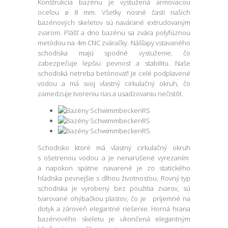
Konštrukcia bazénu je vystužená armovacou
oceľou ø 8 mm. Všetky nosné časti našich
bazénových skeletov sú navárané extrudovaným
zvarom. Plášť a dno bazénu sa zvára polyfúznou
metódou na 4m CNC zváračky. Nášľapy vstavaného
schodiska majú spodné vystuženie, čo
zabezpečuje lepšiu pevnosť a stabilitu. Naše
schodiská netreba betónovať! Je celé podplavené
vodou a má svoj vlastný cirkulačný okruh, čo
zamedzuje tvoreniu rias a usadzovaniu nečistôt.
Schodisko ktoré má vlastný cirkulačný okruh
s ošetrenou vodou a je nenarušené vyrezaním
a napokon spätne navarené je zo statického
hľadiska pevnejšie s dlhou životnosťou. Rovný typ
schodiska je vyrobený bez použitia zvarov, sú
tvarované ohýbačkou plastov, čo je príjemné na
dotyk a zároveň elegantné riešenie. Horná hrana
bazénového skeletu je ukončená elegantným