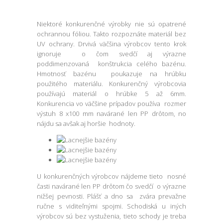
Niektoré konkurenčné výrobky nie sú opatrené
ochrannou fóliou. Takto rozpoznáte materiál bez
UV ochrany. Drvivá väčšina výrobcov tento krok
ignoruje o čom svedčí aj výrazne
poddimenzovaná konštrukcia celého bazénu.
Hmotnosť bazénu poukazuje na hrúbku
použitého materiálu. Konkurenčný výrobcovia
používajú materiál o hrúbke 5 až 6mm.
Konkurencia vo väčšine prípadov používa rozmer
výstuh 8 x100 mm navárané len PP drôtom, no
nájdu sa avšak aj horšie hodnoty.
U konkurenčných výrobcov nájdeme tieto nosné
časti navárané len PP drôtom čo svedčí o výrazne
nižšej pevnosti. Plášť a dno sa zvára prevažne
ručne s viditeľnými spojmi. Schodiská u iných
výrobcov sú bez vystuženia, tieto schody je treba