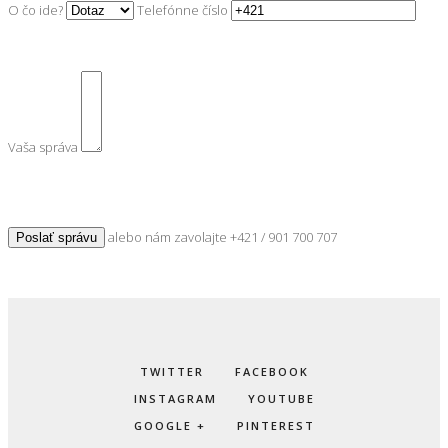
O čo ide?
Telefónne číslo
Vaša správa
alebo nám zavolajte
+421 / 901 700 707
TWITTER
FACEBOOK
INSTAGRAM
YOUTUBE
GOOGLE +
PINTEREST