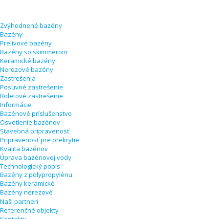
Zvýhodnené bazény
Bazény
Prelivové bazény
Bazény so skimmerom
Keramické bazény
Nerezové bazény
Zastrešenia
Posuvné zastrešenie
Roletové zastrešenie
Informácie
Bazénové príslušenstvo
Osvetlenie bazénov
Stavebná pripravenosť
Pripravenosť pre prekrytie
Kvalita bazénov
Úprava bazénovej vody
Technologický popis
Bazény z polypropylénu
Bazény keramické
Bazény nerezové
Naši partneri
Referenčné objekty