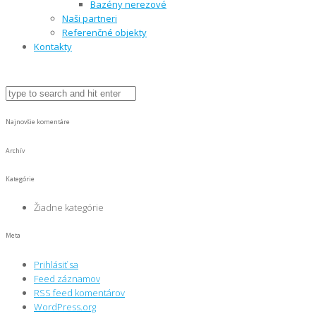
Bazény nerezové
Naši partneri
Referenčné objekty
Kontakty
Najnovšie komentáre
Archív
Kategórie
Žiadne kategórie
Meta
Prihlásiť sa
Feed záznamov
RSS feed komentárov
WordPress.org