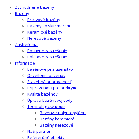
Zvýhodnené bazény
Bazény
Prelivové bazény
Bazény so skimmerom
Keramické bazény
Nerezové bazény
Zastrešenia
Posuvné zastrešenie
Roletové zastrešenie
Informácie
Bazénové príslušenstvo
Osvetlenie bazénov
Stavebná pripravenosť
Pripravenosť pre prekrytie
Kvalita bazénov
Úprava bazénovej vody
Technologický popis
Bazény z polypropylénu
Bazény keramické
Bazény nerezové
Naši partneri
Referenčné objekty