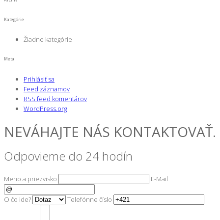
Kategórie
Žiadne kategórie
Meta
Prihlásiť sa
Feed záznamov
RSS feed komentárov
WordPress.org
NEVÁHAJTE NÁS KONTAKTOVAŤ.
Odpovieme do 24 hodín
Meno a priezvisko
E-Mail
O čo ide?
Telefónne číslo