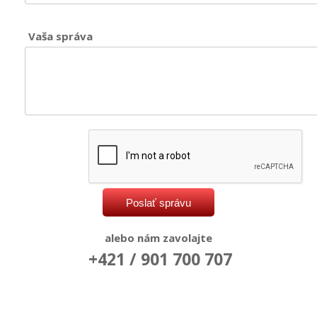
Vaša správa
alebo nám zavolajte
+421 / 901 700 707
twitter
facebook
instagram
youtube
google +
pinterest
2016 ©
Schwimmbecken Service