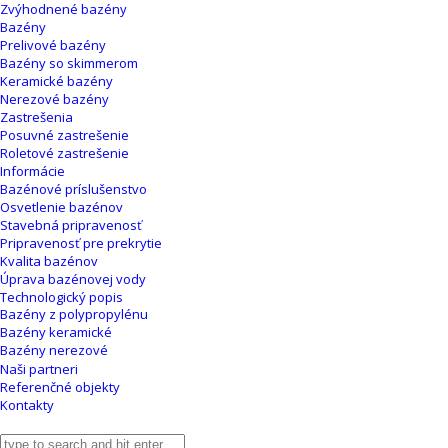
Zvýhodnené bazény
Bazény
Prelivové bazény
Bazény so skimmerom
Keramické bazény
Nerezové bazény
Zastrešenia
Posuvné zastrešenie
Roletové zastrešenie
Informácie
Bazénové príslušenstvo
Osvetlenie bazénov
Stavebná pripravenosť
Pripravenosť pre prekrytie
Kvalita bazénov
Úprava bazénovej vody
Technologický popis
Bazény z polypropylénu
Bazény keramické
Bazény nerezové
Naši partneri
Referenčné objekty
Kontakty