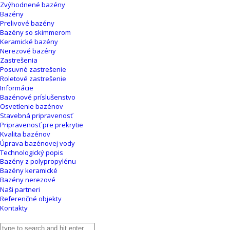
Zvýhodnené bazény
Bazény
Prelivové bazény
Bazény so skimmerom
Keramické bazény
Nerezové bazény
Zastrešenia
Posuvné zastrešenie
Roletové zastrešenie
Informácie
Bazénové príslušenstvo
Osvetlenie bazénov
Stavebná pripravenosť
Pripravenosť pre prekrytie
Kvalita bazénov
Úprava bazénovej vody
Technologický popis
Bazény z polypropylénu
Bazény keramické
Bazény nerezové
Naši partneri
Referenčné objekty
Kontakty