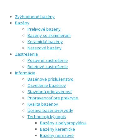
Zvýhodnené bazény
Bazény
Prelivové bazény
Bazény so skimmerom
Keramické bazény
Nerezové bazény
Zastrešenia
Posuvné zastrešenie
Roletové zastrešenie
Informácie
Bazénové príslušenstvo
Osvetlenie bazénov
Stavebná pripravenosť
Pripravenosť pre prekrytie
Kvalita bazénov
Úprava bazénovej vody
Technologický popis
Bazény z polypropylénu
Bazény keramické
Bazény nerezové