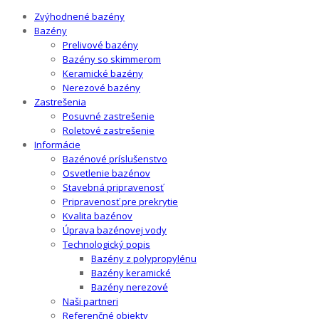
Zvýhodnené bazény
Bazény
Prelivové bazény
Bazény so skimmerom
Keramické bazény
Nerezové bazény
Zastrešenia
Posuvné zastrešenie
Roletové zastrešenie
Informácie
Bazénové príslušenstvo
Osvetlenie bazénov
Stavebná pripravenosť
Pripravenosť pre prekrytie
Kvalita bazénov
Úprava bazénovej vody
Technologický popis
Bazény z polypropylénu
Bazény keramické
Bazény nerezové
Naši partneri
Referenčné objekty