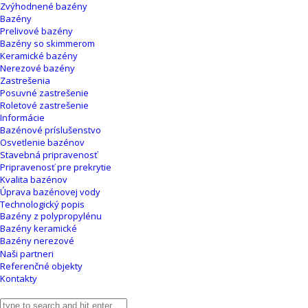
Zvýhodnené bazény
Bazény
Prelivové bazény
Bazény so skimmerom
Keramické bazény
Nerezové bazény
Zastrešenia
Posuvné zastrešenie
Roletové zastrešenie
Informácie
Bazénové príslušenstvo
Osvetlenie bazénov
Stavebná pripravenosť
Pripravenosť pre prekrytie
Kvalita bazénov
Úprava bazénovej vody
Technologický popis
Bazény z polypropylénu
Bazény keramické
Bazény nerezové
Naši partneri
Referenčné objekty
Kontakty