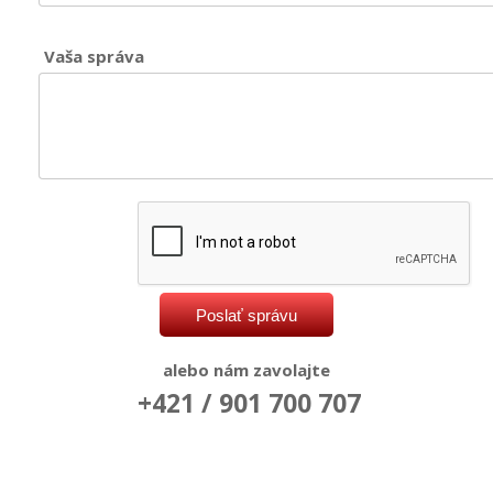
Vaša správa
alebo nám zavolajte
+421 / 901 700 707
twitter
facebook
instagram
youtube
google +
pinterest
2016 ©
Schwimmbecken Service