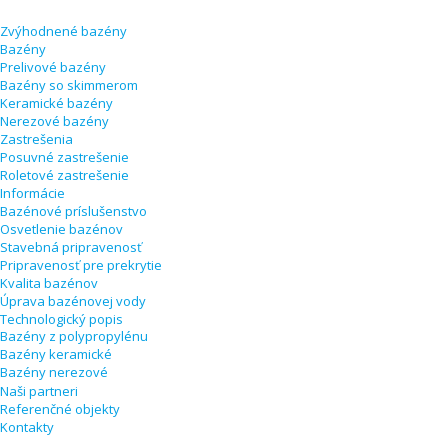
Zvýhodnené bazény
Bazény
Prelivové bazény
Bazény so skimmerom
Keramické bazény
Nerezové bazény
Zastrešenia
Posuvné zastrešenie
Roletové zastrešenie
Informácie
Bazénové príslušenstvo
Osvetlenie bazénov
Stavebná pripravenosť
Pripravenosť pre prekrytie
Kvalita bazénov
Úprava bazénovej vody
Technologický popis
Bazény z polypropylénu
Bazény keramické
Bazény nerezové
Naši partneri
Referenčné objekty
Kontakty