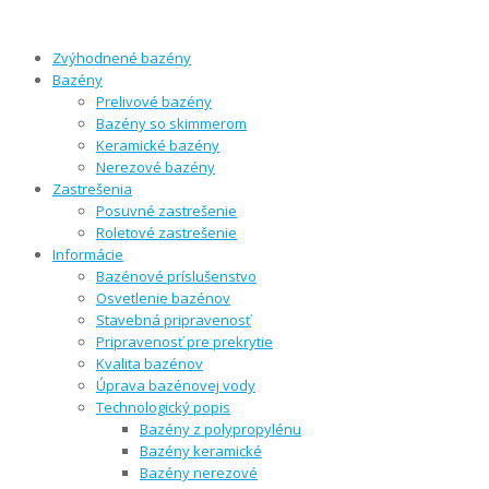
Zvýhodnené bazény
Bazény
Prelivové bazény
Bazény so skimmerom
Keramické bazény
Nerezové bazény
Zastrešenia
Posuvné zastrešenie
Roletové zastrešenie
Informácie
Bazénové príslušenstvo
Osvetlenie bazénov
Stavebná pripravenosť
Pripravenosť pre prekrytie
Kvalita bazénov
Úprava bazénovej vody
Technologický popis
Bazény z polypropylénu
Bazény keramické
Bazény nerezové