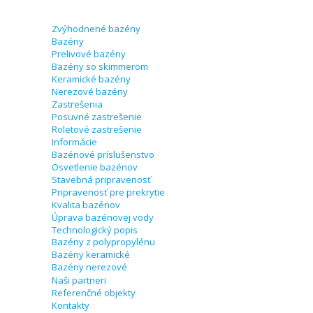
Zvýhodnené bazény
Bazény
Prelivové bazény
Bazény so skimmerom
Keramické bazény
Nerezové bazény
Zastrešenia
Posuvné zastrešenie
Roletové zastrešenie
Informácie
Bazénové príslušenstvo
Osvetlenie bazénov
Stavebná pripravenosť
Pripravenosť pre prekrytie
Kvalita bazénov
Úprava bazénovej vody
Technologický popis
Bazény z polypropylénu
Bazény keramické
Bazény nerezové
Naši partneri
Referenčné objekty
Kontakty