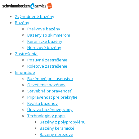
Zvýhodnené bazény
Bazény
Prelivové bazény
Bazény so skimmerom
Keramické bazény
Nerezové bazény
Zastrešenia
Posuvné zastrešenie
Roletové zastrešenie
Informácie
Bazénové príslušenstvo
Osvetlenie bazénov
Stavebná pripravenosť
Pripravenosť pre prekrytie
Kvalita bazénov
Úprava bazénovej vody
Technologický popis
Bazény z polypropylénu
Bazény keramické
Bazény nerezové