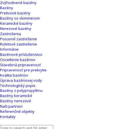
Zvýhodnené bazény
Bazény
Prelivové bazény
Bazény so skimmerom
Keramické bazény
Nerezové bazény
Zastrešenia
Posuvné zastrešenie
Roletové zastrešenie
Informácie
Bazénové príslušenstvo
Osvetlenie bazénov
Stavebná pripravenosť
Pripravenosť pre prekrytie
Kvalita bazénov
Úprava bazénovej vody
Technologický popis
Bazény z polypropylénu
Bazény keramické
Bazény nerezové
Naši partneri
Referenčné objekty
Kontakty