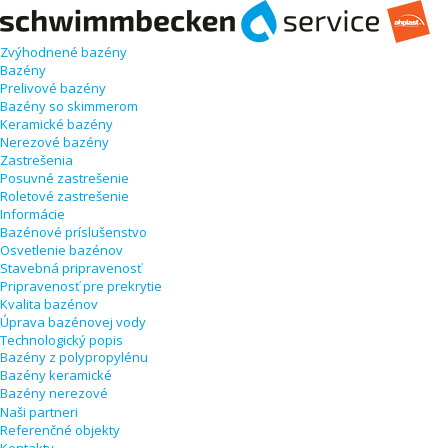
Zvýhodnené bazény
Bazény
Prelivové bazény
Bazény so skimmerom
Keramické bazény
Nerezové bazény
Zastrešenia
Posuvné zastrešenie
Roletové zastrešenie
Informácie
Bazénové príslušenstvo
Osvetlenie bazénov
Stavebná pripravenosť
Pripravenosť pre prekrytie
Kvalita bazénov
Úprava bazénovej vody
Technologický popis
Bazény z polypropylénu
Bazény keramické
Bazény nerezové
Naši partneri
Referenčné objekty