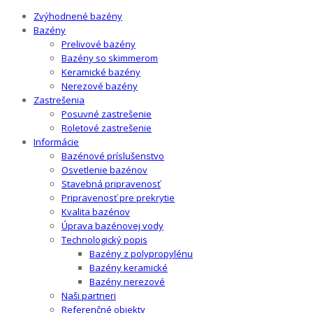
Zvýhodnené bazény
Bazény
Prelivové bazény
Bazény so skimmerom
Keramické bazény
Nerezové bazény
Zastrešenia
Posuvné zastrešenie
Roletové zastrešenie
Informácie
Bazénové príslušenstvo
Osvetlenie bazénov
Stavebná pripravenosť
Pripravenosť pre prekrytie
Kvalita bazénov
Úprava bazénovej vody
Technologický popis
Bazény z polypropylénu
Bazény keramické
Bazény nerezové
Naši partneri
Referenčné objekty