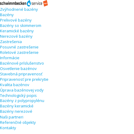
Zvýhodnené bazény
Bazény
Prelivové bazény
Bazény so skimmerom
Keramické bazény
Nerezové bazény
Zastrešenia
Posuvné zastrešenie
Roletové zastrešenie
Informácie
Bazénové príslušenstvo
Osvetlenie bazénov
Stavebná pripravenosť
Pripravenosť pre prekrytie
Kvalita bazénov
Úprava bazénovej vody
Technologický popis
Bazény z polypropylénu
Bazény keramické
Bazény nerezové
Naši partneri
Referenčné objekty
Kontakty