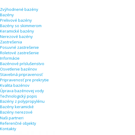
Zvýhodnené bazény
Bazény
Prelivové bazény
Bazény so skimmerom
Keramické bazény
Nerezové bazény
Zastrešenia
Posuvné zastrešenie
Roletové zastrešenie
Informácie
Bazénové príslušenstvo
Osvetlenie bazénov
Stavebná pripravenosť
Pripravenosť pre prekrytie
Kvalita bazénov
Úprava bazénovej vody
Technologický popis
Bazény z polypropylénu
Bazény keramické
Bazény nerezové
Naši partneri
Referenčné objekty
Kontakty